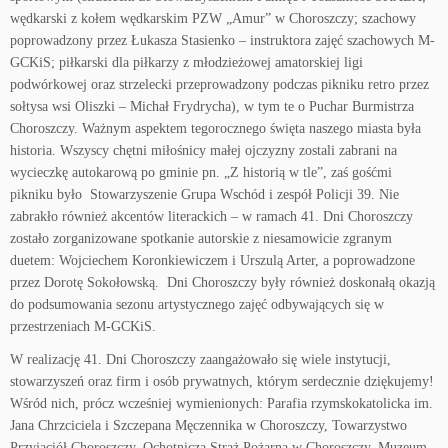
wędkarski z kołem wędkarskim PZW „Amur” w Choroszczy; szachowy
poprowadzony przez Łukasza Stasienko – instruktora zajęć szachowych M-
GCKiS; piłkarski dla piłkarzy z młodzieżowej amatorskiej ligi
podwórkowej oraz strzelecki przeprowadzony podczas pikniku retro przez
sołtysa wsi Oliszki – Michał Frydrycha), w tym te o Puchar Burmistrza
Choroszczy. Ważnym aspektem tegorocznego święta naszego miasta była
historia. Wszyscy chętni miłośnicy małej ojczyzny zostali zabrani na
wycieczkę autokarową po gminie pn. „Z historią w tle”, zaś gośćmi
pikniku było Stowarzyszenie Grupa Wschód i zespół Policji 39. Nie
zabrakło również akcentów literackich – w ramach 41. Dni Choroszczy
zostało zorganizowane spotkanie autorskie z niesamowicie zgranym
duetem: Wojciechem Koronkiewiczem i Urszulą Arter, a poprowadzone
przez Dorotę Sokołowską. Dni Choroszczy były również doskonałą okazją
do podsumowania sezonu artystycznego zajęć odbywających się w
przestrzeniach M-GCKiS.
W realizację 41. Dni Choroszczy zaan­gażowało się wiele instytucji,
stowarzyszeń oraz firm i osób prywatnych, którym serdecznie dziękujemy!
Wśród nich, prócz wcześniej wymienionych: Parafia rzymskokatolicka im.
Jana Chrzciciela i Szczepana Męczennika w Choroszczy, Towarzystwo
Przyjaciół Choroszczy, Ochotnicza Straż Pożarna w Choroszczy, Muzeum