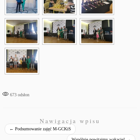
673
odsłon
Nawigacja wpisu
←
Podsumowanie zajęć M-GCKiS
Wspólnie powitajmy wakacje!
→