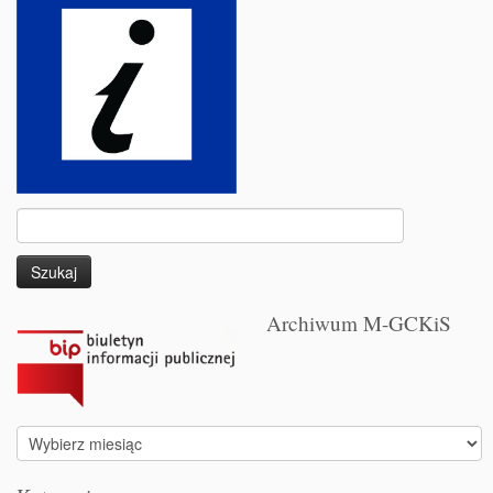
Szukaj:
Archiwum M-GCKiS
Archiwum
M-
GCKiS