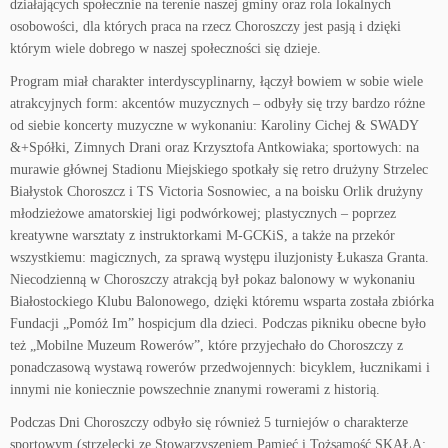
działających społecznie na terenie naszej gminy oraz rola lokalnych
osobowości, dla których praca na rzecz Choroszczy jest pasją i dzięki
którym wiele dobre­go w naszej społeczności się dzieje.
Pro­gram miał charakter interdyscypli­narny, łączył bowiem w sobie wiele
atrakcyjnych form: akcentów muzycznych – odbyły się trzy bardzo różne
od siebie koncerty muzyczne w wykonaniu: Karoliny Cichej & SWADY
&+Spółki, Zimnych Drani oraz Krzysztofa Antkowiaka; sportowych: na
murawie głównej Stadionu Miejskiego spotkały się retro drużyny Strzelec
Białystok Choroszcz i TS Victoria Sosnowiec, a na boisku Orlik drużyny
młodzieżowe amatorskiej ligi podwórkowej; plastycznych – poprzez
kreatywne warsztaty z instruktorkami M-GCKiS, a także na przekór
wszystkiemu: magicznych, za sprawą występu iluzjonisty Łukasza Granta.
Niecodzienną w Choroszczy atrakcją był pokaz balonowy w wykonaniu
Białostockiego Klubu Balonowego, dzięki któremu wsparta została zbiórka
Fundacji „Pomóż Im” hospicjum dla dzieci. Podczas pikniku obecne było
też „Mobilne Muzeum Rowerów”, które przyjechało do Choroszczy z
ponadczasową wystawą rowerów przedwojennych: bicyklem, łucznikami i
innymi nie koniecznie powszechnie znanymi rowerami z historią.
Podczas Dni Choroszczy odbyło się również 5 turniejów o charakterze
sportowym (strzelecki ze Stowarzyszeniem Pamięć i Tożsamość SKAŁA;