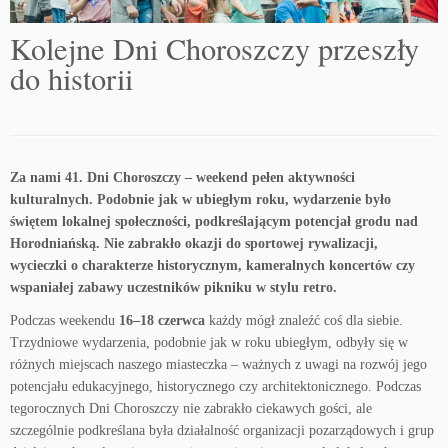
Kolejne Dni Choroszczy przeszły
do historii
Za nami 41. Dni Choroszczy – weekend pełen aktywności
kulturalnych. Podobnie jak w ubiegłym roku, wydarzenie było
świętem lokalnej społeczności, podkreślającym potencjał grodu nad
Horodniańską. Nie zabrakło okazji do sportowej rywalizacji,
wycieczki o charakterze historycznym, kameralnych koncertów czy
wspaniałej zabawy uczestników pikniku w stylu retro.
Podczas weekendu
16–18 czerwca
każ­dy mógł znaleźć coś dla siebie.
Trzydniowe wydarzenia, podobnie jak w roku ubiegłym, odbyły się w
różnych miejscach naszego miasteczka – ważnych z uwagi na rozwój jego
potencjału edu­kacyjnego, historycznego czy architekto­nicznego. Podczas
tegorocznych Dni Cho­roszczy nie zabrakło ciekawych gości, ale
szczególnie podkreślana była dzia­łalność organizacji pozarządowych i grup